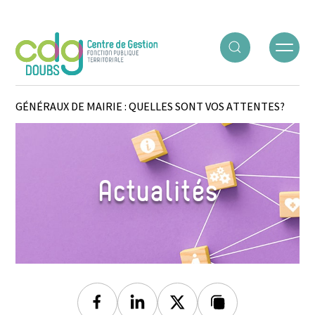
Panneau de gestion des cookies
ACCUEIL
○
ACTUALITÉS
○
RÉSEAU DE SECRÉTAIRES
GÉNÉRAUX DE MAIRIE : QUELLES SONT VOS ATTENTES?
Actualités
Facebook
Linkedin
Twitter
Lien copié