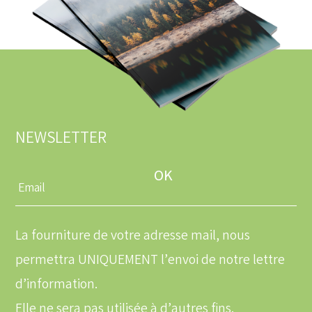
NEWSLETTER
Entrez
une
adresse
email
La fourniture de votre adresse mail, nous
permettra UNIQUEMENT l’envoi de notre lettre
d’information.
Elle ne sera pas utilisée à d’autres fins.