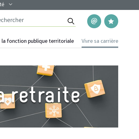
té
Rechercher
Nous contac
Mes pag
la fonction publique territoriale
Vivre sa carrière
 retraite