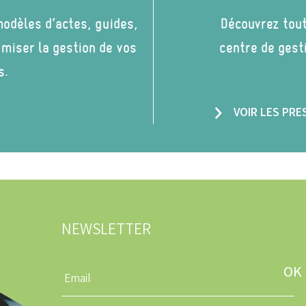
odèles d’actes, guides,
Découvrez tout
imiser la gestion de vos
centre de gest
s.
VOIR LES PR
NEWSLETTER
Entrez
une
adresse