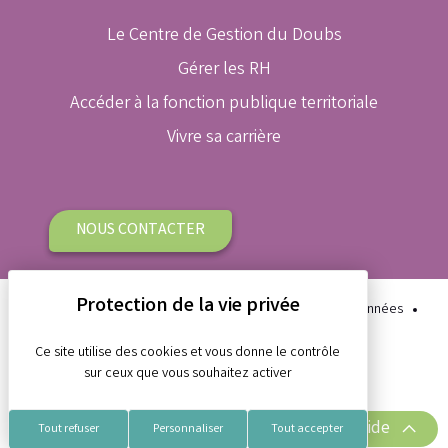
Le Centre de Gestion du Doubs
Gérer les RH
Accéder à la fonction publique territoriale
Vivre sa carrière
NOUS CONTACTER
Plan du site
Aide et accessibilité
Protection des données
Gestion des cookies
Mentions légales
Ce site utilise des cookies et vous donne le contrôle
sur ceux que vous souhaitez activer
Réalisation Koredge
Accès rapide
Tout refuser
Personnaliser
Tout accepter