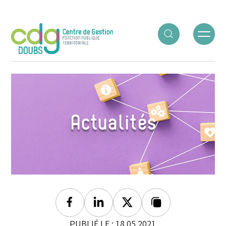
Panneau de gestion des cookies
ACCUEIL
○
PLAN ET RÈGLEMENT DE FORMATION
Actualités
Facebook
Linkedin
Twitter
Lien copié
PUBLIÉ LE : 18.05.2021