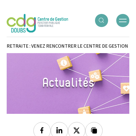
Panneau de gestion des cookies
ACCUEIL
○
ACTUALITÉS
○
PRÉPARER ET BIEN VIVRE SA
RETRAITE : VENEZ RENCONTRER LE CENTRE DE GESTION
Actualités
Facebook
Linkedin
Twitter
Lien copié