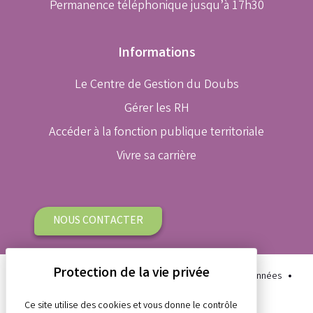
Permanence téléphonique jusqu’à 17h30
Informations
Le Centre de Gestion du Doubs
Gérer les RH
Accéder à la fonction publique territoriale
Vivre sa carrière
NOUS CONTACTER
Plan du site
Aide et accessibilité
Protection des données
Gestion des cookies
Mentions légales
Ce site utilise des cookies et vous donne le contrôle