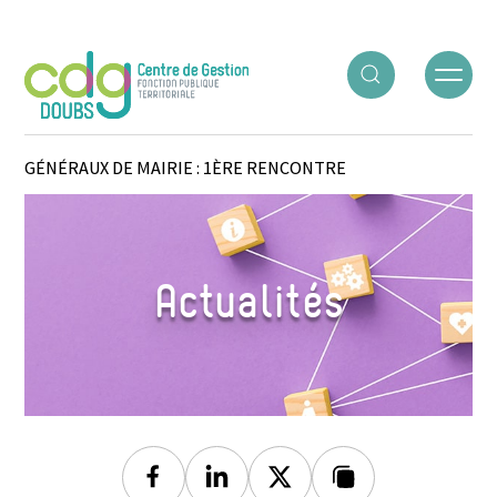
Panneau de gestion des cookies
ACCUEIL
○
ACTUALITÉS
○
RÉSEAU DES SECRÉTAIRES
GÉNÉRAUX DE MAIRIE : 1ÈRE RENCONTRE
Actualités
Facebook
Linkedin
Twitter
Lien copié