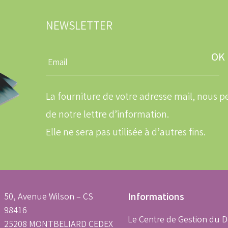
NEWSLETTER
Entrez
une
adresse
email
La fourniture de votre adresse mail, nous
de notre lettre d’information.
Elle ne sera pas utilisée à d’autres fins.
50, Avenue Wilson – CS
Informations
98416
Le Centre de Gestion du 
25208 MONTBELIARD CEDEX