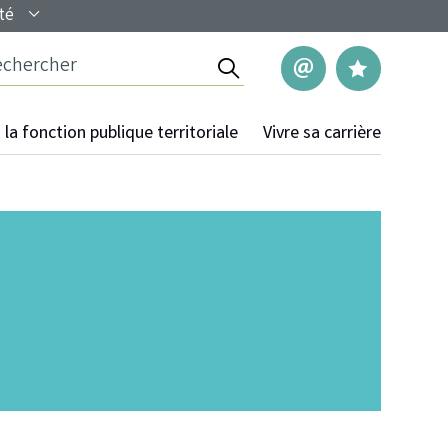
té
Rechercher
Nous contac
Mes pag
la fonction publique territoriale
Vivre sa carrière