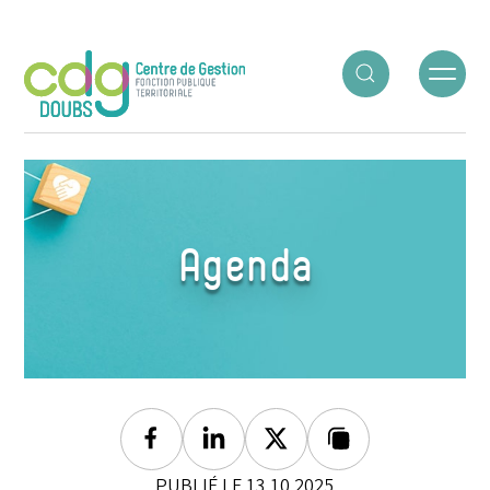
Panneau de gestion des cookies
ACCUEIL
○
AGENDA
○
SÉANCE NOVEMBRE
Agenda
Facebook
Linkedin
Twitter
Lien copié
PUBLIÉ LE 13.10.2025