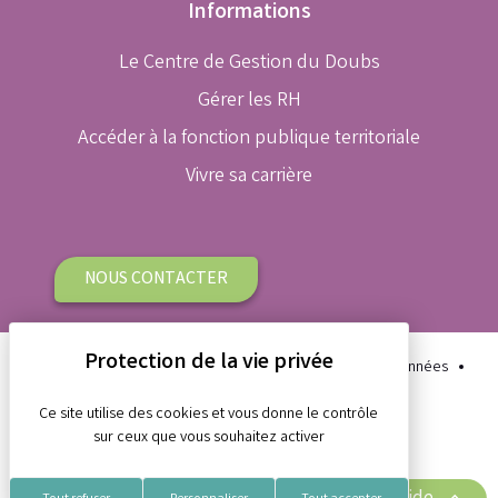
Informations
Le Centre de Gestion du Doubs
Gérer les RH
Accéder à la fonction publique territoriale
Vivre sa carrière
NOUS CONTACTER
Plan du site
Aide et accessibilité
Protection des données
Gestion des cookies
Mentions légales
Ce site utilise des cookies et vous donne le contrôle
sur ceux que vous souhaitez activer
Réalisation Koredge