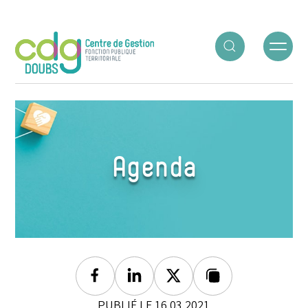
Panneau de gestion des cookies
ACCUEIL
○
AGENDA
○
SÉANCE DE JUIN
Agenda
Facebook
Linkedin
Twitter
Lien copié
PUBLIÉ LE 16.03.2021