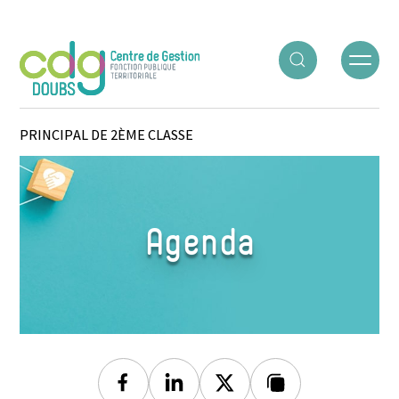
Panneau de gestion des cookies
ACCUEIL
○
AGENDA
○
CONCOURS DE RÉDACTEUR
PRINCIPAL DE 2ÈME CLASSE
Agenda
Facebook
Linkedin
Twitter
Lien copié