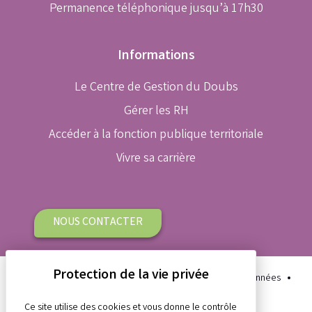
Permanence téléphonique jusqu’à 17h30
Informations
Le Centre de Gestion du Doubs
Gérer les RH
Accéder à la fonction publique territoriale
Vivre sa carrière
NOUS CONTACTER
Plan du site
Aide et accessibilité
Protection des données
Gestion des cookies
Mentions légales
Ce site utilise des cookies et vous donne le contrôle