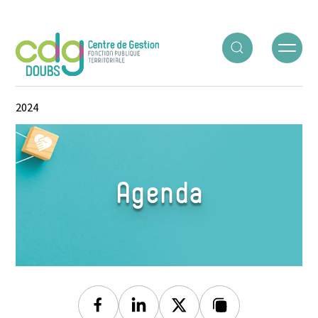
Panneau de gestion des cookies
ACCUEIL
○
AGENDA
○
CONCOURS TECHNICIEN – SESSION
2024
Agenda
Facebook
Linkedin
Twitter
Lien copié