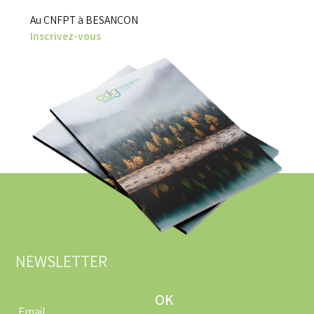
Au CNFPT à BESANCON
Inscrivez-vous
NEWSLETTER
Entrez