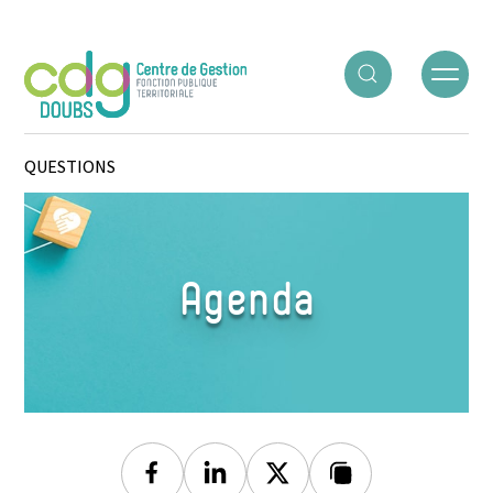
Panneau de gestion des cookies
ACCUEIL
○
AGENDA
○
LA MOBILITÉ : TOUTES VOS
QUESTIONS
Agenda
Facebook
Linkedin
Twitter
Lien copié