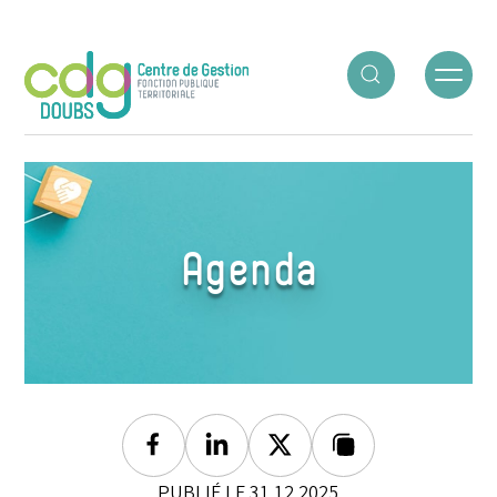
Panneau de gestion des cookies
ACCUEIL
○
AGENDA
○
LETTRE ET CV DE MOTIVATION
Agenda
Facebook
Linkedin
Twitter
Lien copié
PUBLIÉ LE 31.12.2025