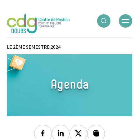
Panneau de gestion des cookies
ACCUEIL
○
AGENDA
○
RECENSEMENT DES POSTES POUR
LE 2ÈME SEMESTRE 2024
Agenda
Facebook
Linkedin
Twitter
Lien copié