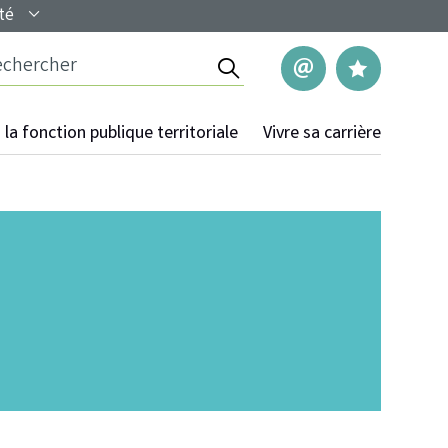
té
Rechercher
Nous contac
Mes pag
la fonction publique territoriale
Vivre sa carrière