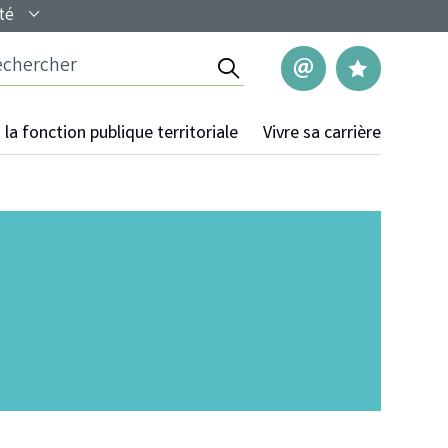
té
Rechercher
Nous contac
Mes pag
la fonction publique territoriale
Vivre sa carrière