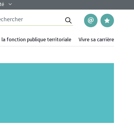
té
Rechercher
Nous contac
Mes pag
la fonction publique territoriale
Vivre sa carrière