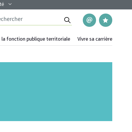
té
Rechercher
Nous contac
Mes pag
la fonction publique territoriale
Vivre sa carrière