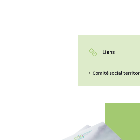
Liens
Comité social territor