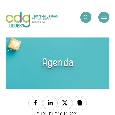
Panneau de gestion des cookies
ACCUEIL
○
AGENDA
○
SÉANCE DE JUIN
Agenda
Facebook
Linkedin
Twitter
Lien copié
PUBLIÉ LE 10.11.2021