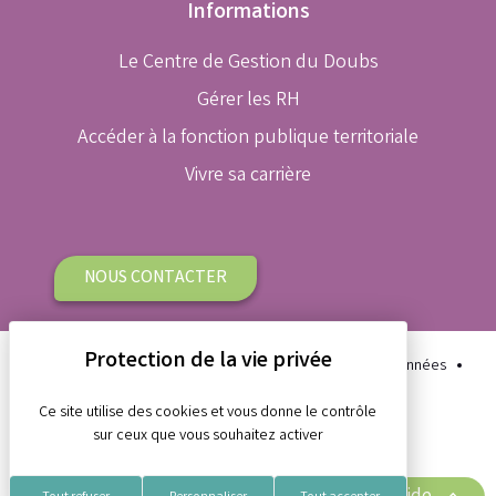
Informations
Le Centre de Gestion du Doubs
Gérer les RH
Accéder à la fonction publique territoriale
Vivre sa carrière
NOUS CONTACTER
Plan du site
Aide et accessibilité
Protection des données
Gestion des cookies
Mentions légales
Ce site utilise des cookies et vous donne le contrôle
sur ceux que vous souhaitez activer
Réalisation Koredge