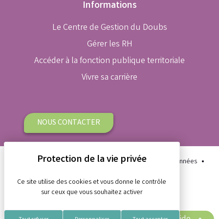
Informations
Le Centre de Gestion du Doubs
Gérer les RH
Accéder à la fonction publique territoriale
Vivre sa carrière
NOUS CONTACTER
Plan du site
Aide et accessibilité
Protection des données
Gestion des cookies
Mentions légales
Ce site utilise des cookies et vous donne le contrôle
sur ceux que vous souhaitez activer
Réalisation Koredge