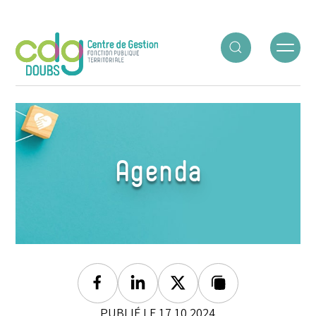
Panneau de gestion des cookies
ACCUEIL
○
AGENDA
○
SÉANCE DE MAI
Agenda
Facebook
Linkedin
Twitter
Lien copié
PUBLIÉ LE 17.10.2024