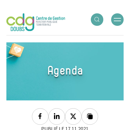
Panneau de gestion des cookies
ACCUEIL
○
AGENDA
○
SÉANCE DE SEPTEMBRE
Agenda
Facebook
Linkedin
Twitter
Lien copié
PUBLIÉ LE 17.11.2021