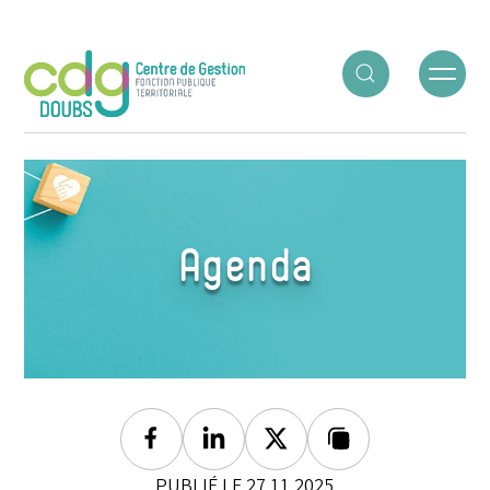
Panneau de gestion des cookies
ACCUEIL
○
AGENDA
○
SÉANCE D’OCTOBRE
Agenda
Facebook
Linkedin
Twitter
Lien copié
PUBLIÉ LE 27.11.2025