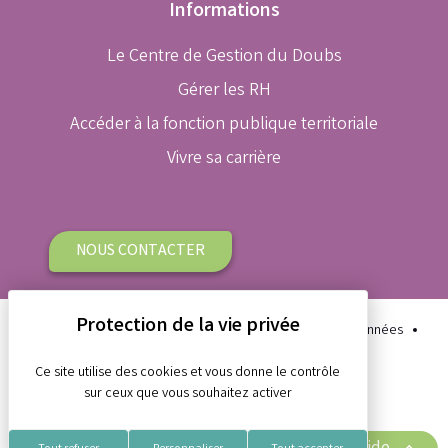
Informations
Le Centre de Gestion du Doubs
Gérer les RH
Accéder à la fonction publique territoriale
Vivre sa carrière
NOUS CONTACTER
Plan du site
Aide et accessibilité
Protection des données
Gestion des cookies
Mentions légales
Ce site utilise des cookies et vous donne le contrôle
sur ceux que vous souhaitez activer
Réalisation Koredge