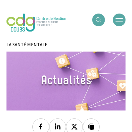
Panneau de gestion des cookies
ACCUEIL
○
ACTUALITÉS
○
SE FORMER: SENSIBILISATION À
LA SANTÉ MENTALE
Actualités
Facebook
Linkedin
Twitter
Lien copié