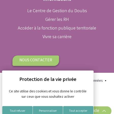
Le Centre de Gestion du Doubs
Gérer les RH
Accéder à la fonction publique territoriale
Vivre sa carrière
NOUS CONTACTER
Plan du site
Aide et accessibilité
Protection des données
Gestion des cookies
Mentions légales
Ce site utilise des cookies et vous donne le contrôle
sur ceux que vous souhaitez activer
Réalisation Koredge
Accès rapide
Tout refuser
Personnaliser
Tout accepter