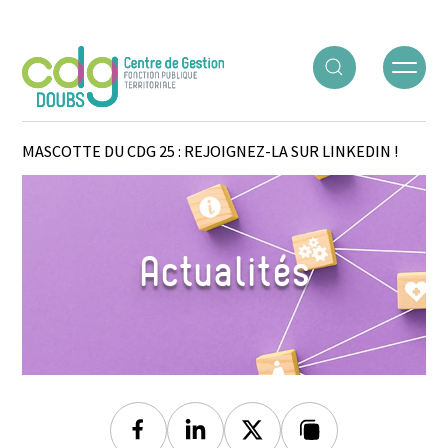
Panneau de gestion des cookies
ACCUEIL
○
ACTUALITÉS
○
DÉCOUVREZ DOOLIE, LA
MASCOTTE DU CDG 25 : REJOIGNEZ-LA SUR LINKEDIN !
Actualités
Facebook
Linkedin
Twitter
Lien copié