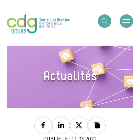
Panneau de gestion des cookies
ACCUEIL
○
ACTUALITÉS
○
AVANCEMENTS D’ÉCHELON
Actualités
Facebook
Linkedin
Twitter
Lien copié
PUBLIÉ LE : 11.03.2022