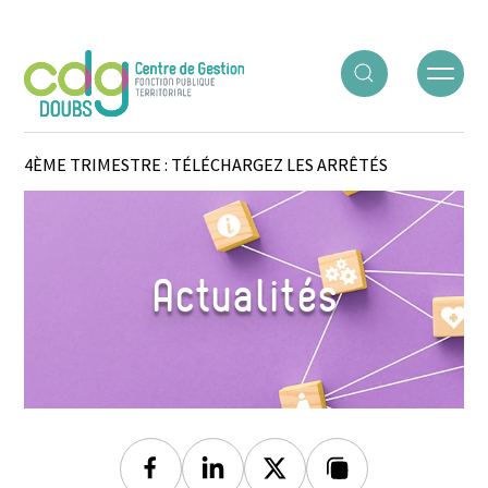
Panneau de gestion des cookies
ACCUEIL
○
ACTUALITÉS
○
AVANCEMENTS D’ÉCHELON DU
4ÈME TRIMESTRE : TÉLÉCHARGEZ LES ARRÊTÉS
Actualités
Facebook
Linkedin
Twitter
Lien copié