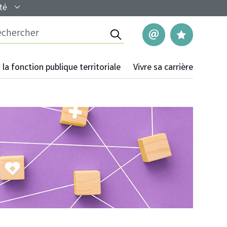
té
Rechercher
Nous contac
Mes pag
la fonction publique territoriale
Vivre sa carrière