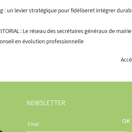
g : un levier stratégique pour fidéliseret intégrer dura
ORIAL : Le réseau des secrétaires généraux de mairi
nseil en évolution professionnelle
Accé
NEWSLETTER
Entrez
une