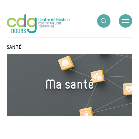
Panneau de gestion des cookies
ACCUEIL
○
VIVRE SA CARRIÈRE
○
M’INFORMER SUR …
○
MA
SANTÉ
Ma santé