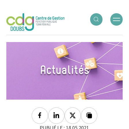
Panneau de gestion des cookies
ACCUEIL
○
LES FICHES EQUIPEMENT
Actualités
Facebook
Linkedin
Twitter
Lien copié
PUBLIÉ LE : 18.05.2021