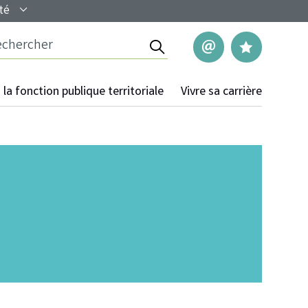
té
Rechercher
Nous contac
Mes pag
la fonction publique territoriale
Vivre sa carrière