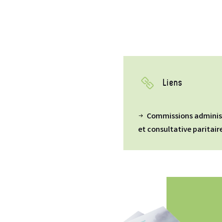
Liens
Commissions adminis
et consultative paritair