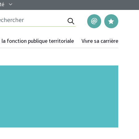
té
Rechercher
Nous contac
Mes pag
la fonction publique territoriale
Vivre sa carrière