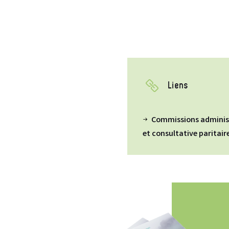
Liens
Commissions adminis
et consultative paritair