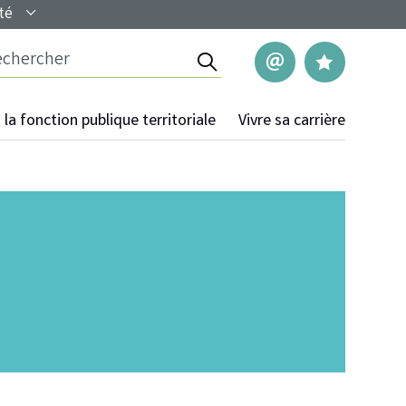
té
Rechercher
Nous contac
Mes pag
la fonction publique territoriale
Vivre sa carrière