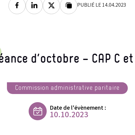
PUBLIÉ LE 14.04.2023
Facebook
Linkedin
Twitter
Lien copié
éance d’octobre – CAP C et
Commission administrative paritaire
Date de l'évènement :
10.10.2023