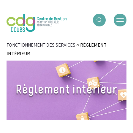
Panneau de gestion des cookies
ACCUEIL
○
GÉRER LES RH
○
ORGANISATION ET
FONCTIONNEMENT DES SERVICES
○
RÈGLEMENT
INTÉRIEUR
Règlement intérieur