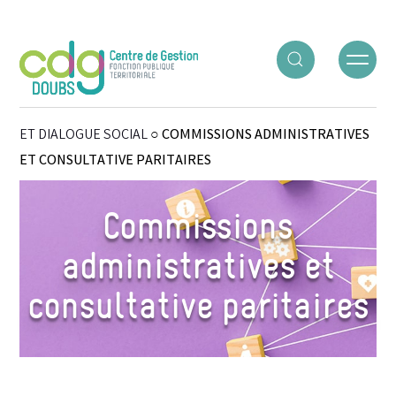
Panneau de gestion des cookies
ACCUEIL
○
GÉRER LES RH
○
INSTANCES DE CONSULTATION
ET DIALOGUE SOCIAL
○
COMMISSIONS ADMINISTRATIVES
ET CONSULTATIVE PARITAIRES
Commissions
administratives et
consultative paritaires