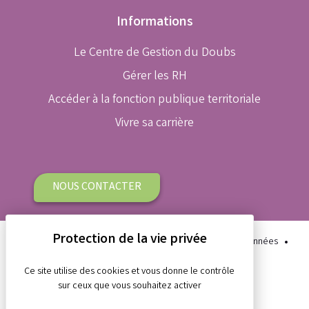
Informations
Le Centre de Gestion du Doubs
Gérer les RH
Accéder à la fonction publique territoriale
Vivre sa carrière
NOUS CONTACTER
Plan du site
Aide et accessibilité
Protection des données
Gestion des cookies
Mentions légales
Ce site utilise des cookies et vous donne le contrôle
sur ceux que vous souhaitez activer
Réalisation Koredge