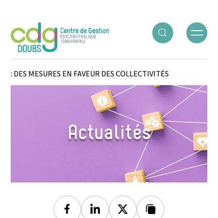
Panneau de gestion des cookies
ACCUEIL
○
ACTUALITÉS
○
LOI DE FINANCES RECTIFICATIVE
: DES MESURES EN FAVEUR DES COLLECTIVITÉS
Actualités
Facebook
Linkedin
Twitter
Lien copié