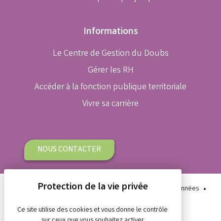
Informations
Le Centre de Gestion du Doubs
Gérer les RH
Accéder à la fonction publique territoriale
Vivre sa carrière
NOUS CONTACTER
Plan du site
Aide et accessibilité
Protection des données
Gestion des cookies
Mentions légales
Ce site utilise des cookies et vous donne le contrôle
sur ceux que vous souhaitez activer