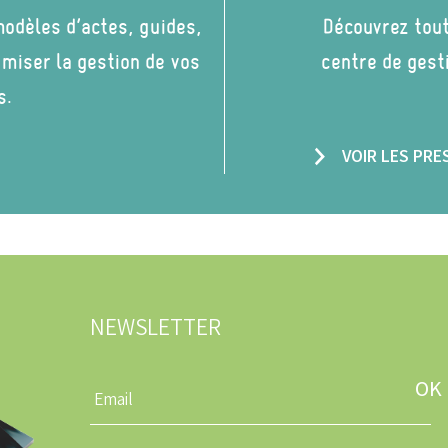
odèles d’actes, guides,
Découvrez tout
imiser la gestion de vos
centre de gest
s.
VOIR LES PR
NEWSLETTER
Entrez
une
adresse