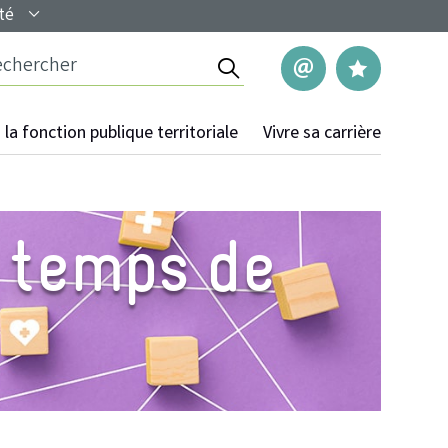
té
Rechercher
Nous contac
Mes pag
la fonction publique territoriale
Vivre sa carrière
u temps de