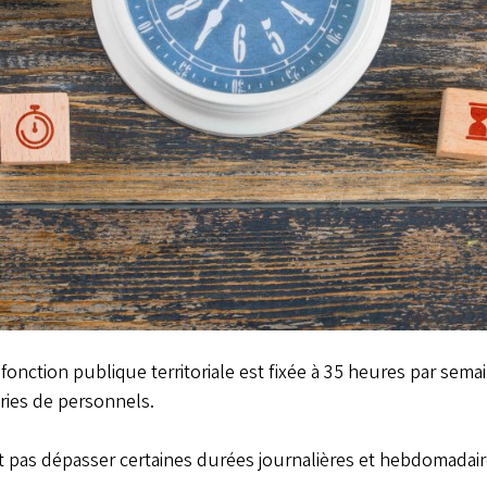
h wooden blocks with icons, big clock on wooden background flat lay
 fonction publique territoriale est fixée à 35 heures par sem
ries de personnels.
t pas dépasser certaines durées journalières et hebdomadair