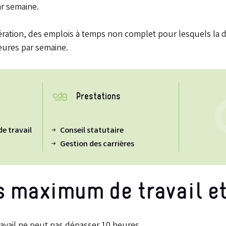
r semaine.
ibération, des emplois à temps non complet pour lesquels l
heures par semaine.
Prestations
de travail
Conseil statutaire
Gestion des carrières
s maximum de travail et
avail ne peut pas dépasser 10 heures.