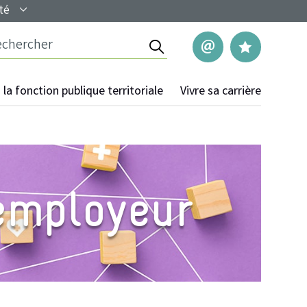
té
Rechercher
Nous contac
Mes pag
la fonction publique territoriale
Vivre sa carrière
l’employeur