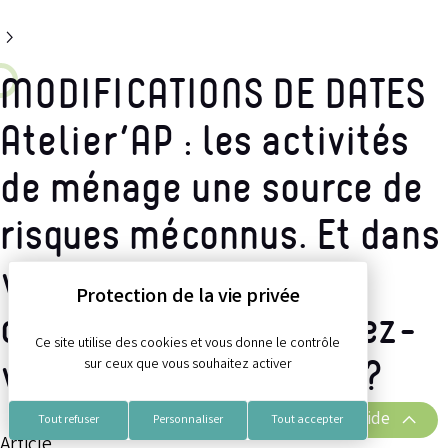
MODIFICATIONS DE DATES
Atelier’AP : les activités
de ménage une source de
risques méconnus. Et dans
votre collectivité
comment vous y prenez-
Ce site utilise des cookies et vous donne le contrôle
vous pour les réduire ?
sur ceux que vous souhaitez activer
Accès rapide
Tout refuser
Personnaliser
Tout accepter
Article