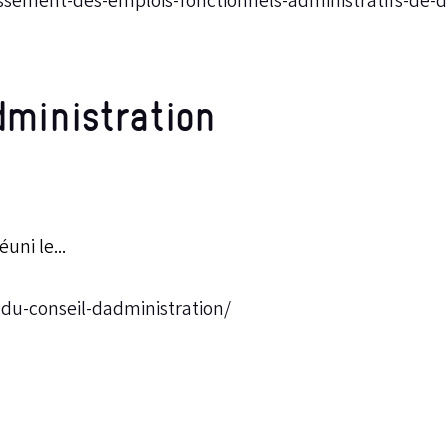
sement-des-emplois-fonctionnels-administratifs-de-di
dministration
uni le...
-du-conseil-dadministration/