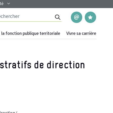
té
Rechercher
Nous contac
Mes pag
la fonction publique territoriale
Vivre sa carrière
tratifs de direction