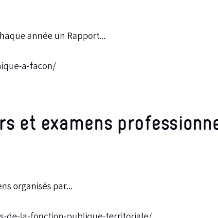
chaque année un Rapport...
nique-a-facon/
rs et examens professionn
ns organisés par...
de-la-fonction-publique-territoriale/